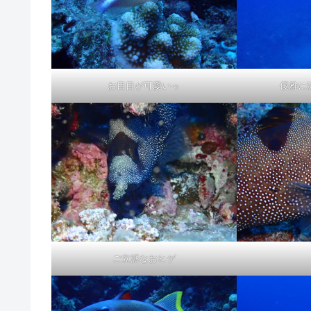
お目目が可愛いっ
優雅に
ご立派なおヒゲ