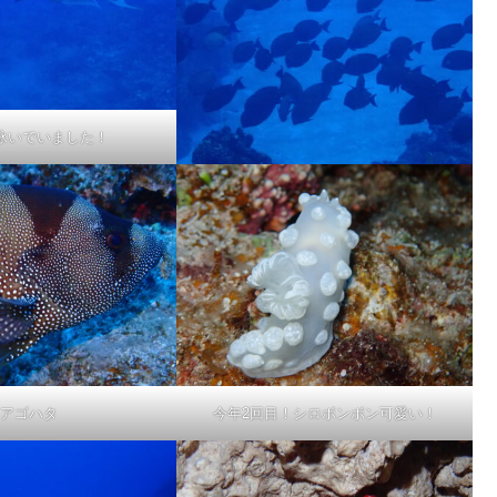
泳いでいました！
アゴハタ
今年2回目！シロボンボン可愛い！