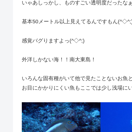
いゃあしっかし、ものすごい透明度だったな
基本50メートル以上見えてるんですもん(^◇^;
感覚バグりますよっ(^◇^;)
外洋しかない海！！南大東島！
いろんな固有種がいて他で見たことないお魚
お目にかかりにくい魚もここでは少し浅場に