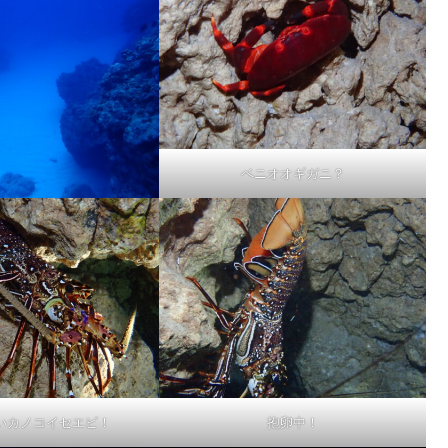
ベニオオギガニ？
いカノコイセエビ！
抱卵中！