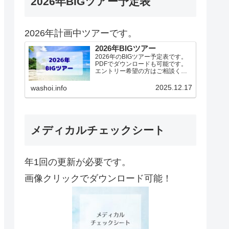
2026年BIGツアー予定表
2026年計画中ツアーです。
2026年BIGツアー
2026年のBIGツアー予定表です。
PDFでダウンロードも可能です。
エントリー希望の方はご相談くだ
さい！基本4名様より開催。場所に
より変動ありますので、ご確認く
2025.12.17
washoi.info
ださい。2026年予定（12.19更
新）ダウンロードPDFでアップロ
ードしていま…
メディカルチェックシート
年1回の更新が必要です。
画像クリックでダウンロード可能！