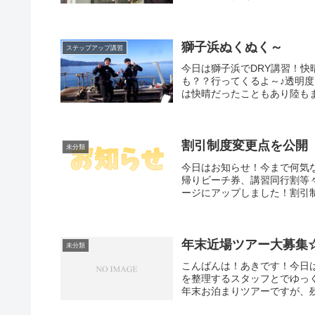
獅子浜ぬくぬく～
ステップアップ講習
今日は獅子浜でDRY講習！
も？？行ってくるよ～♪透明
は快晴だったこともあり陸もま
割引制度変更点を公開
未分類
今日はお知らせ！今まで何気
帰りビーチ券、講習同行割等
ージにアップしました！割引制
年末近場ツアー大募集
未分類
こんばんは！あきです！今日
を整理するスタッフとでゆっく
年末お泊まりツアーですが、残