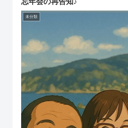
忘年会の再告知♪
未分類