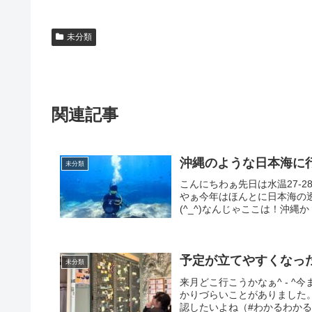
未分類
関連記事
沖縄のような日本海に
未分類
こんにちわぁ先日は水温27-2
やぁ今年はほんとに日本海の
(^_^)なんじゃここは！沖縄
予定が立てやすくなっ
未分類
来月どこ行こうかなぁ^ - 
かりづらいことがありました
認したいよね（#わかるわかる