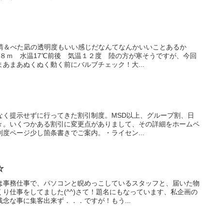
快晴＆べた凪の透明度もいい感じだなんてなんかいいことあるか
度８ｍ 水温17℃前後 気温１２度 陸の方が寒そうですが、今回
あまあぬくぬく動く前にバルブチェック！大...
なく提示せずに行ってきた割引制度。MSD以上、グループ割、日
々。いくつかある割引に変更点がありまして、その詳細をホームペ
度ページ少し箇条書きでご案内。・ライセン...
☆
は事務仕事で、パソコンと睨めっこしているスタッフと、届いた物
り仕事をしてました(^^)さて！題名にもなっています、私企画の
念な事に集客出来ず．．．ですが！もう...