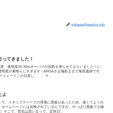
mikawa@washoi.info
行ってきました！
8度 透明度20-30mオーバーの冠島を潜らせてもらいました！い
透明度が素晴らしすぎますっMASAさま撮影まるで海底遺跡です
か？イェーイこの日差し、、、マ...
たよ
^今まで、スタッフスペースの背後に黒板があったため、遠くてよくわ
。ホームページには反映されているんですが、やっぱり黒板でも確
）そこで、哲也は思い立って、定休日...