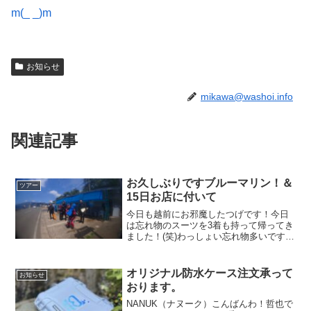
m(_ _)m
お知らせ
mikawa@washoi.info
関連記事
お久しぶりですブルーマリン！＆
ツアー
15日お店に付いて
今日も越前にお邪魔したつげです！今日
は忘れ物のスーツを3着も持って帰ってき
ました！(笑)わっしょい忘れ物多いですね
(笑)昨日も今日も持って帰って、危うく今
日も1着忘れてくるところでした(笑)さ
て！だんだん越前も台風の影響かうねり
オリジナル防水ケース注文承って
お知らせ
が強くなって...
おります。
NANUK（ナヌーク）こんばんわ！哲也で