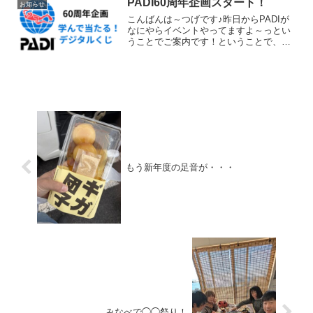
PADI60周年企画スタート！
お知らせ
こんばんは～つげです♪昨日からPADIが
なにやらイベントやってますよ～っとい
うことでご案内です！ということで、約1
年間のなっが～いイベントでございます♪
内容は以下の通り♪PADI認定コース受講&
申請で参加！●オープン・ウォーター・ダ
イバー●...
もう新年度の足音が・・・
みなべで◯◯祭り！