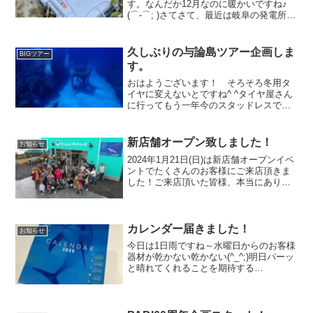
す。なんだか12月なのに暖かいですね♪
(⌒-⌒; )さてさて、最近は岐阜の発電所に
潜水作業に行かせてもらっています。そ
の時に大活躍のこちらの防水ケース #い
いちこみたいでしょ笑僕のダイビングの
久しぶりの与論島ツアー企画しま
BIGツアー
師匠の...
す。
おはようございます！ そろそろ冬用タ
イヤに変えないとですね^ ^タイヤ屋さん
に行ってもう一年今のスタッドレスで行
けるか変えた方がいいか相談してきます♪
さてさて、来年のツアー企画が進んでお
ります。今回紹介する他に同じシルバー
新店舗オープン致しました！
お知らせ
ウェークで愛南ツ...
2024年1月21日(日)は新店舗オープンイベ
ントでたくさんのお客様にご来店頂きま
した！ご来店頂いた皆様、本当にありが
とうございました！また、ご来店頂けな
かったお客様やメーカー様からもたくさ
んのお花や観葉植物などお祝いの品物を
送って頂きまし...
カレンダー届きました！
お知らせ
今日は1日雨ですね～水曜日からのお客様
器材が乾かない乾かない(^_^;)明日パーッ
と晴れてくれることを期待する
よ！！！！さて～。皆さまお待ちかね！
今年も海カレンダーが届きました～♪中身
が知りたい？それはもらってからのお楽
しみ♪150部限定な...