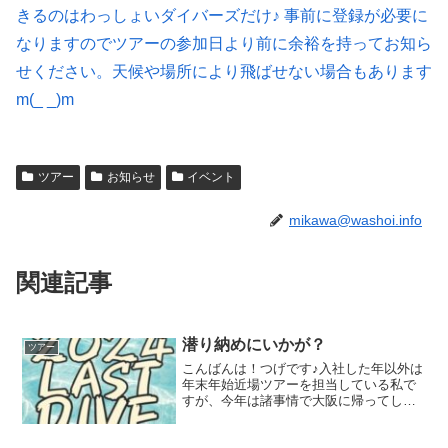
きるのはわっしょいダイバーズだけ♪ 事前に登録が必要に
なりますのでツアーの参加日より前に余裕を持ってお知ら
せください。天候や場所により飛ばせない場合もあります
m(_ _)m
ツアー
お知らせ
イベント
mikawa@washoi.info
関連記事
潜り納めにいかが？
ツアー
こんばんは！つげです♪入社した年以外は
年末年始近場ツアーを担当している私で
すが、今年は諸事情で大阪に帰ってしま
うので、潜り納めツアーを開催しようと
考えております！！所謂年末ツアーっち