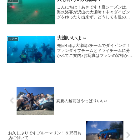
ツアー
こんにちは！あきです！夏シーズンは、
海水浴客が沢山の大瀬崎！中々ダイビン
グをゆったり出来ず、どうしても遠のい
てしまいます(^0^;)そんな久しぶりの大瀬
崎を満喫してきました♪今回は、Deep＆
ナビ講習も同時開催！！ふか～い水深へ
行って、魚観...
大瀬いいよ～
ツアー
先日4日は大瀬崎2チームでダイビング！
ファンダイブチームとドライチームに分
かれてご案内♪お写真はファンの皆様から
♪行ってきます♪アカオビハナダイツバメ
ウオホタテウミヘビネジリンボウ＆ニシ
キテッポウエビINOMATA様撮影漁礁の周
りではアカオ...
真夏の越前はやっぱりいい♪
お久しぶりですブルーマリン！＆15日お
店に付いて