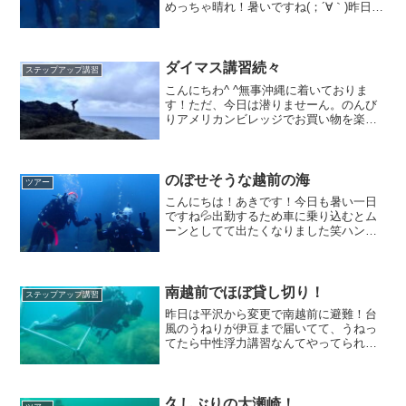
めっちゃ晴れ！暑いですね(；´∀｀)昨日の
雨は皆さん大丈夫でしたか？？音羽蒲郡
インターの出口信号は右車線が冠水して
ました(´⊙ω⊙`)さて、先月の平日に、お久
しぶりに大...
ダイマス講習続々
ステップアップ講習
こんにちわ^ ^無事沖縄に着いておりま
す！ただ、今日は潜りませーん。のんび
りアメリカンビレッジでお買い物を楽し
んでいます^ ^ちゃんと写真取れてないん
ですが(⌒-⌒; )みなさん意識して基本に向
き合ってみると発見する事がたくさんあ
りますね！...
のぼせそうな越前の海
ツアー
こんにちは！あきです！今日も暑い一日
ですね💦出勤するため車に乗り込むとム
ーンとしてて出たくなりました笑ハンド
ルは激暑でした💦運転には火傷にご注意
下さいね！さて、そんな暑い中、先週は
雲行きが怪しい日が数日続きましたね！
その中で私は南越前へ行っ...
南越前でほぼ貸し切り！
ステップアップ講習
昨日は平沢から変更で南越前に避難！台
風のうねりが伊豆まで届いてて、うねっ
てたら中性浮力講習なんてやってられな
い(^_^;逃げられる都市型はやっぱり強い
ですね(^^)中性浮力では毎回利用している
◇のリーフ。一回目は引っかかったけ
ど、二回目に通...
久しぶりの大瀬崎！