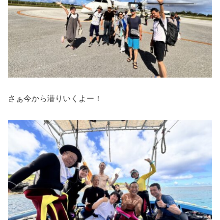
さぁ今から潜りいくよー！