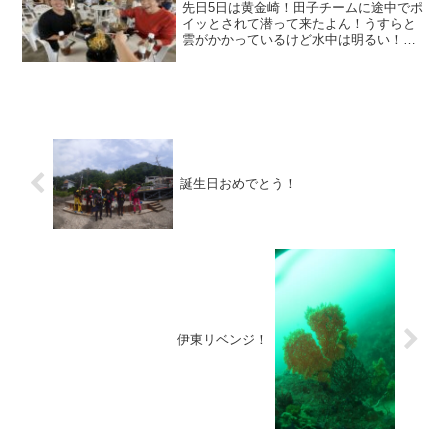
先日5日は黄金崎！田子チームに途中でポ
イッとされて潜って来たよん！うすらと
雲がかかっているけど水中は明るい！行
ってきま～す！近距離だいちゃん瓶の中
に！よちよちウミテングクマドリＮｏ1正
面頂きました！ニシキフウライＮｏ
1KIWAMIさま撮影マ...
誕生日おめでとう！
伊東リベンジ！