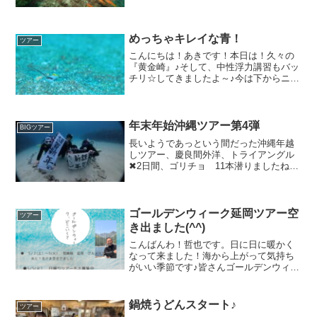
いでした♪水温２４－２５度 透明度 ５
－１０ｍKONDOさま撮影KONDOさんと
キンギョハナダイちょろちょろと動くヒ
トデヤドリエビ...
めっちゃキレイな青！
ツアー
こんにちは！あきです！本日は！久々の
『黄金崎』♪そして、中性浮力講習もバッ
チリ☆してきましたよ～♪今は下からニョ
コニョコ｜｜シリーズ！！せっせと家づ
くり！穴からこんにちは！黄色い頭がヒ
ョコッ！ソラスズメに紛れてかくれんぼ
(^^)もさもさの仲...
年末年始沖縄ツアー第4弾
BIGツアー
長いようであっという間だった沖縄年越
しツアー、慶良間外洋、トライアングル
✖︎2日間、ゴリチョ 11本潜りましたね。
ありがとうございました^ ^みんな泳ぐの
頑張りました(^◇^;)yamadaさま撮影年末
には沖縄そばを麺から作る体験をさせて
も...
ゴールデンウィーク延岡ツアー空
ツアー
き出ました(^^)
こんばんわ！哲也です。日に日に暖かく
なって来ました！海から上がって気持ち
がいい季節です♪皆さんゴールデンウィー
クのご予定は決まりましたか？◯5月
2（土）〜5（火）の3泊4日延岡ツアーに
あと１名さまだけ空きが出ました^ ^是非
鍋焼うどんスタート♪
ツアー
グルメとカエルア...