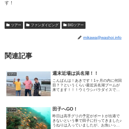
す！
ツアー
ファンダイビング
BIGツアー
mikawa@washoi.info
関連記事
週末近場は浜名湖！！
ツアー
こんばんは！あきです！1ヶ月の内に何回
目？？というくらい最近浜名湖ブームが
来てます！！！ウミウシパラダイスです
からね♪♪今日は干潮の潮止まりでチャレ
ンジしてみたのですが、透視度2ｍ～4
ｍ、流れが強くて砂が舞ってましたね
(^_^;)それでも負...
田子へGO！
ツアー
昨日は高手グリの予定がボートが出港で
きないという事で田子に行ってきました♪
うねりは入っていましたが、お魚いっぱ