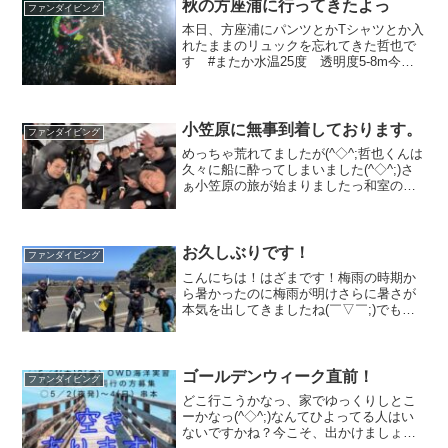
と寒い人はフードやビーニー、ダイバー
秋の方座浦に行ってきたよっ
ファンダイビング
ズキャップ、フ...
本日、方座浦にパンツとかTシャツとか入
れたままのリュックを忘れてきた哲也で
す #またか水温25度 透明度5-8m今日
午前中はとびきり涼しくて、水中にずっ
といたい気分でした^ ^ウエットでイェー
イ！まだウエットでいけますが、本当に
インナー類は...
小笠原に無事到着しております。
ファンダイビング
めっちゃ荒れてましたが(^◇^;哲也くんは
久々に船に酔ってしまいました(^◇^;)さ
ぁ小笠原の旅が始まりましたっ和室のご
ろ寝スペースでみんなでウノしたよっ￼全
員たまたまロクハンダイバーズになって
年末年始小笠原ツアーに参戦です！水温
20度 気...
お久しぶりです！
ファンダイビング
こんにちは！はざまです！梅雨の時期か
ら暑かったのに梅雨が明けさらに暑さが
本気を出してきましたね(￣▽￣;)でもで
も！その分エントリーした時の気持ちよ
さはたまらないです(^^)いろんな所で言わ
れていますが熱中症に気をつけて8月も楽
しみましょう...
ゴールデンウィーク直前！
ファンダイビング
どこ行こうかなっ、家でゆっくりしとこ
ーかなっ(^◇^;)なんてひよってる人はい
ないですかね？今こそ、出かけましょう♪