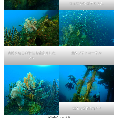
ウミウシのゴマちゃん
大好きなこの子にも会えました
魚✖︎ソフトコーラル
^ ^
素敵な構図です^ ^
AMAMOさま撮影