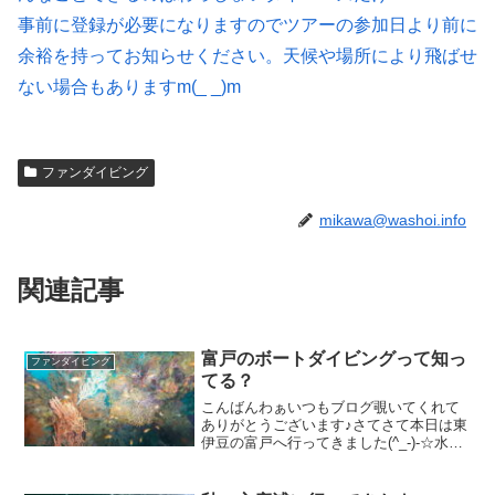
事前に登録が必要になりますのでツアーの参加日より前に
余裕を持ってお知らせください。天候や場所により飛ばせ
ない場合もありますm(_ _)m
ファンダイビング
mikawa@washoi.info
関連記事
富戸のボートダイビングって知っ
ファンダイビング
てる？
こんばんわぁいつもブログ覗いてくれて
ありがとうございます♪さてさて本日は東
伊豆の富戸へ行ってきました(^_-)-☆水
温：２０－２２度 透明度１２－１５ｍ
もうウエット解禁でしょ♪ ５ｍｍのみだ