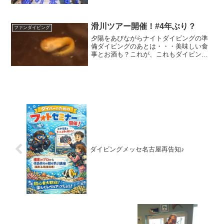
海に行けば何かが変わる！動けば変わ
る！おまけのお知らせこの度、SASさん
ともやり取りをさせてもらうようになり
ました。かわい...
滑川ツアー開催！#4年ぶり？
ファンダイビング
夕陽をあびながらナイトダイビングの準
備ダイビングのあとは・・・美味しい食
事とお酒も？これが、これもダイビング
の楽しみですよね( ◠‿◠ ) 家と職場をフ
ァースト、セカンドだとするとしてもう
一つ、二つ別の居場所が人には必要だと
思います。みんな...
ダイビングメッセ名古屋再告知♪